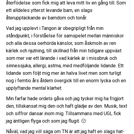
återfödelse som fick mig att leva mitt liv en gång till. Som
ett alldeles ytterst levande barn, en slags
återupptäckande av barndom och tonår.
Vad jag upplevt i Tangon är obegripligt från min
ståndpunkt, i förståelse för samspelet mellan människor
och alla dessa oerhörda känslor, som åskmoln av ren
kärlek och njutning, till skillnad från min tidigare uppväxt
som mer var ett lärande i vad kärlek är i missbruk och
sinnessjuka, allergi, astma, med medföljande lidande. Ett
lidande som följt mig mer än halva livet men som turligt
nog i femtio års åldern övergick till en enorm lycka och en
upplyftande mental klarhet.
Min farfar hade ordets gåva och jag tycker mig ha frigjort
den, tillskansat mig den och haft glädje av den. Musik, text
och siffror dansar inom mig. Tillsammans med UGL fick
jag äntligen flyga och som jag flugit. 🙂
Nåväl, vad jag vill säga om TN är att jag haft en slags hat-