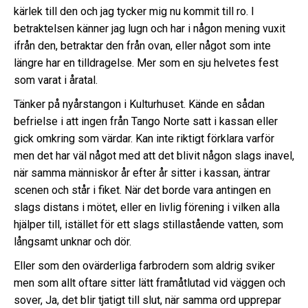
kärlek till den och jag tycker mig nu kommit till ro. I
betraktelsen känner jag lugn och har i någon mening vuxit
ifrån den, betraktar den från ovan, eller något som inte
längre har en tilldragelse. Mer som en sju helvetes fest
som varat i åratal.
Tänker på nyårstangon i Kulturhuset. Kände en sådan
befrielse i att ingen från Tango Norte satt i kassan eller
gick omkring som värdar. Kan inte riktigt förklara varför
men det har väl något med att det blivit någon slags inavel,
när samma människor år efter år sitter i kassan, äntrar
scenen och står i fiket. När det borde vara antingen en
slags distans i mötet, eller en livlig förening i vilken alla
hjälper till, istället för ett slags stillastående vatten, som
långsamt unknar och dör.
Eller som den ovärderliga farbrodern som aldrig sviker
men som allt oftare sitter lätt framåtlutad vid väggen och
sover, Ja, det blir tjatigt till slut, när samma ord upprepar