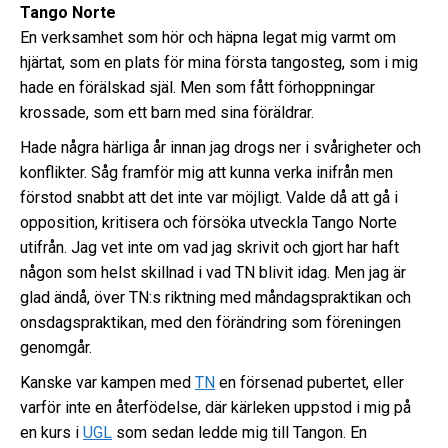
Tango Norte
En verksamhet som hör och häpna legat mig varmt om
hjärtat, som en plats för mina första tangosteg, som i mig
hade en förälskad själ. Men som fått förhoppningar
krossade, som ett barn med sina föräldrar.
Hade några härliga år innan jag drogs ner i svårigheter och
konflikter. Såg framför mig att kunna verka inifrån men
förstod snabbt att det inte var möjligt. Valde då att gå i
opposition, kritisera och försöka utveckla Tango Norte
utifrån. Jag vet inte om vad jag skrivit och gjort har haft
någon som helst skillnad i vad TN blivit idag. Men jag är
glad ändå, över TN:s riktning med måndagspraktikan och
onsdagspraktikan, med den förändring som föreningen
genomgår.
Kanske var kampen med
TN
en försenad pubertet, eller
varför inte en återfödelse, där kärleken uppstod i mig på
en kurs i
UGL
som sedan ledde mig till Tangon. En