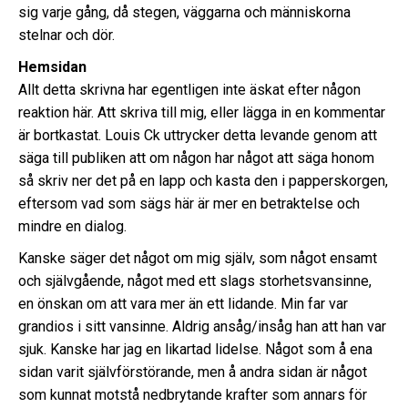
sig varje gång, då stegen, väggarna och människorna
stelnar och dör.
Hemsidan
Allt detta skrivna har egentligen inte äskat efter någon
reaktion här. Att skriva till mig, eller lägga in en kommentar
är bortkastat. Louis Ck uttrycker detta levande genom att
säga till publiken att om någon har något att säga honom
så skriv ner det på en lapp och kasta den i papperskorgen,
eftersom vad som sägs här är mer en betraktelse och
mindre en dialog.
Kanske säger det något om mig själv, som något ensamt
och självgående, något med ett slags storhetsvansinne,
en önskan om att vara mer än ett lidande. Min far var
grandios i sitt vansinne. Aldrig ansåg/insåg han att han var
sjuk. Kanske har jag en likartad lidelse. Något som å ena
sidan varit självförstörande, men å andra sidan är något
som kunnat motstå nedbrytande krafter som annars för