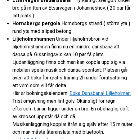
Etsarvägen
utedansbana
– fyrkantigt stengolv under
bro på mitten av Etsarvägen i Johanneshov. ( 20 par får
lätt plats )
Hornsbergs pergola
Hornsbergs strand
(
större yta
)
rund yta med slipad betong
Liljeholmshamnen
Under liljeholmsbron vid
liljeholmshamnen finns nu en mindre dansbana att
dansa på. Gissningsvis kan 10 par få plats.
Ljudanläggning finns och man kan koppla upp sig via
mobilen spela musik och dansa spontant. Platsen går
även att boka för gratis träning 2h under förutsättning
att vem som vill får delta.
Här är bokningskalendern:
Boka Dansbana! Liljeholmen
Trist omgivning men fint golv. Okänsligt för regn
eftersom banan ligger under en bro. En obehaglig doft
av kreosot uppstår då och då.
Musikanläggning kopplar ifrån sig själv efter 15 minuter
och man måste återansluta med bluetooth.