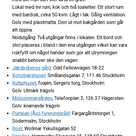
Lokal med tre rum, kök och två toaletter. Ett stort rum
med bardisk, cirka 50 kvm. Lågt i tak. Dålig ventilation.
Golv med plastmatta. Dörr ut mot bakgården som går
att öppna.
Nödutgång: Två utgångar finns i lokalen. Ett bord och
stol placeras i bland i den ena utgången vilket kan vara
riskfyllt om något händer som gör att utrymningen
snabbt behöver ske den vägen.
Jakobsbergs gård,
Odd Fellowvägen 18-22
Konstnärshuset
.
Smålandsgatan 7, 111 46 Stockholm
Kulturhuset
, foajén, Sergels torg, Stockholm
Golv: Utmärk trägolv.
Midsommargården
, Telefonplan 3, 126 37 Hägersten.
Golv: knarrande trägolv
Pumpan (Åsö föreningsråd)
Färgargårdstorget 1,
Södermalm, Stockholm
Rost
, Wollmar Yxkullsgatan 52