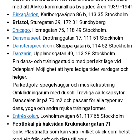
med att Alviks kommunalhus byggdes åren 1939 -1941
Birkagården
, Karlbergsvägen 86 b, 113 35 Stockholm
Bristol
,
Sturegatan 39, 172 31 Sundbyberg
Chicago
,
Hornsgatan 75, 118 49 Stockholm.
Dansmuseet
,
Drottninggatan 17, 111 51 Stockholm
Dansterapicentrum
,
Skeppargatan 6, 114 52 Stockholm
Danzarin
, Upplandsgatan 49, 113 28 Stockholm
Fin dans- och träningsstudio med perfekt läge vid
Odenplan! Möjlighet att hyra lediga tider vardagar och
helger.
Parkettgolv, spegelväggar och musikutrustning.
Omklädningsrum med dusch. Trevliga sällskapsytor.
Danssalen är på 70 m2 och passar för alla typer av
dans, yoga och andra mjuka träningsformer.
Entréskolan
,
Lövholmsvägen 61, 117 65 Stockholm
Festlokal på baksidan Krukmakargatan 71
Golv: Plastmatta som kan vara i vilket skick som helst
med allt från saft och tårta till grus.