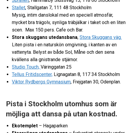
Sprallen
, Hammarby Slussväg 15, 118 60 Stockholm
Stallet
,
Stallgatan 7, 111 48 Stockholm
Mysig, intim danslokal med en speciell atmosfär,
mycket bra trägolv, synliga träbjälkar i taket och en liten
scen. Max 150 pers. Cafe och Bar.
Stora skuggans utedansbana
,
Stora Skuggans väg.
Liten pista i en naturskön omgivning, i kanten av en
vattenyta. Belyst av både Sol, Måne och den sena
kvällens alla gnistrande stjärnor.
Studio Touch,
Väringgatan 25
Tellus Fritidscenter,
Lignagatan 8, 117 34 Stockholm
Viktor Rydbergs Gymnasium
, Frejgatan 30, Odenplan.
Pista i Stockholm utomhus som är
möjliga att dansa på utan kostnad.
Ekotemplet
– Hagaparken