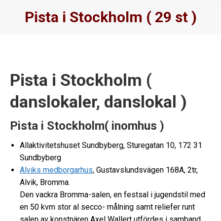
Pista i Stockholm ( 29 st )
Pista i Stockholm (
danslokaler, danslokal )
Pista i Stockholm( inomhus )
Allaktivitetshuset Sundbyberg, Sturegatan 10, 172 31
Sundbyberg
Alviks medborgarhus
, Gustavslundsvägen 168A, 2tr,
Alvik, Bromma.
Den vackra Bromma-salen, en festsal i jugendstil med
en 50 kvm stor al secco- målning samt reliefer runt
salen av konstnären Axel Wallert utfördes i samband