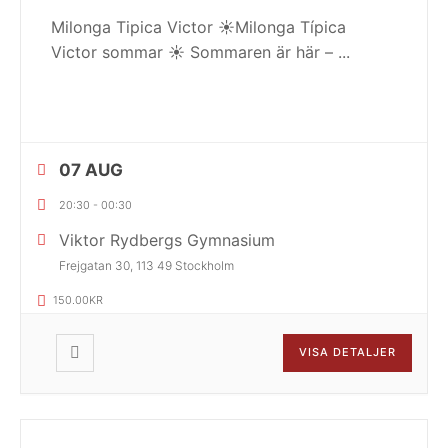
Milonga Tipica Victor ☀️Milonga Típica
Victor sommar ☀️ Sommaren är här –
...
07 AUG
20:30
-
00:30
Viktor Rydbergs Gymnasium
Frejgatan 30, 113 49 Stockholm
150.00KR
VISA DETALJER