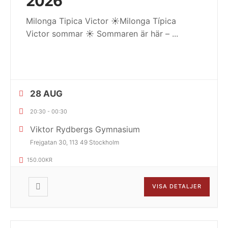
2026
Milonga Tipica Victor ☀️Milonga Típica
Victor sommar ☀️ Sommaren är här –
...
28 AUG
20:30
-
00:30
Viktor Rydbergs Gymnasium
Frejgatan 30, 113 49 Stockholm
150.00KR
VISA DETALJER