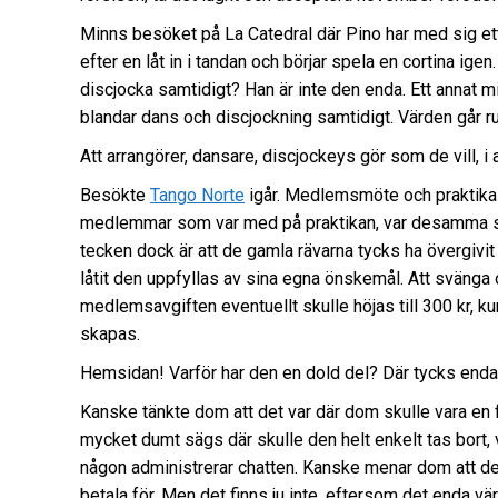
Minns besöket på La Catedral där Pino har med sig ett
efter en låt in i tandan och börjar spela en cortina ige
discjocka samtidigt? Han är inte den enda. Ett annat m
blandar dans och discjockning samtidigt. Värden går run
Att arrangörer, dansare, discjockeys gör som de vill, i 
Besökte
Tango Norte
igår. Medlemsmöte och praktika 
medlemmar som var med på praktikan, var desamma som
tecken dock är att de gamla rävarna tycks ha övergivit 
låtit den uppfyllas av sina egna önskemål. Att svänga 
medlemsavgiften eventuellt skulle höjas till 300 kr,
skapas.
Hemsidan! Varför har den en dold del? Där tycks enda
Kanske tänkte dom att det var där dom skulle vara en
mycket dumt sägs där skulle den helt enkelt tas bort, va
någon administrerar chatten. Kanske menar dom att det
betala för. Men det finns ju inte, eftersom det enda värd