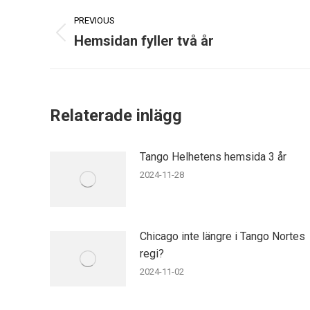
Post
PREVIOUS
navigation
Hemsidan fyller två år
Previous
post:
Relaterade inlägg
Tango Helhetens hemsida 3 år
2024-11-28
Chicago inte längre i Tango Nortes
regi?
2024-11-02