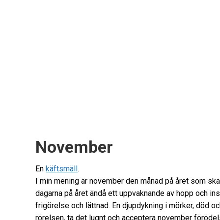
November
En
käftsmäll
.
I min mening är november den månad på året som skap
dagarna på året ändå ett uppvaknande av hopp och insik
frigörelse och lättnad. En djupdykning i mörker, död oc
rörelsen, ta det lugnt och acceptera november förödel