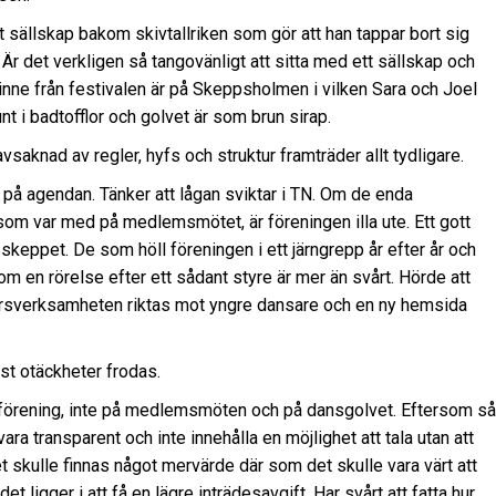
 sällskap bakom skivtallriken som gör att han tappar bort sig
n. Är det verkligen så tangovänligt att sitta med ett sällskap och
inne från festivalen är på Skeppsholmen i vilken Sara och Joel
t i badtofflor och golvet är som brun sirap.
avsaknad av regler, hyfs och struktur framträder allt tydligare.
på agendan. Tänker att lågan sviktar i TN. Om de enda
 var med på medlemsmötet, är föreningen illa ute. Ett gott
skeppet. De som höll föreningen i ett järngrepp år efter år och
om en rörelse efter ett sådant styre är mer än svårt. Hörde att
 kursverksamheten riktas mot yngre dansare och en ny hemsida
st otäckheter frodas.
 förening, inte på medlemsmöten och på dansgolvet. Eftersom så
ra transparent och inte innehålla en möjlighet att tala utan att
 skulle finnas något mervärde där som det skulle vara värt att
et ligger i att få en lägre inträdesavgift. Har svårt att fatta hur