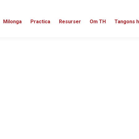
Milonga
Practica
Resurser
Om TH
Tangons h