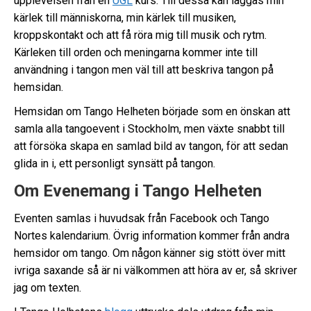
upplevelsen från en
UGL
kurs. Till dessa kan läggas min
kärlek till människorna, min kärlek till musiken,
kroppskontakt och att få röra mig till musik och rytm.
Kärleken till orden och meningarna kommer inte till
användning i tangon men väl till att beskriva tangon på
hemsidan.
Hemsidan om Tango Helheten började som en önskan att
samla alla tangoevent i Stockholm, men växte snabbt till
att försöka skapa en samlad bild av tangon, för att sedan
glida in i, ett personligt synsätt på tangon.
Om Evenemang i Tango Helheten
Eventen samlas i huvudsak från Facebook och Tango
Nortes kalendarium. Övrig information kommer från andra
hemsidor om tango. Om någon känner sig stött över mitt
ivriga saxande så är ni välkommen att höra av er, så skriver
jag om texten.