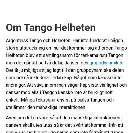
Om Tango Helheten
Argentinsk Tango och Helheten. Har inte funderat i någon
större utsträckning om hur det kommer sig att orden Tango
Helheten blev ett samlingsnamn för tankarna runt Tangon
men det går att se två delar, dansen och
gruppdynamiken
.
Det är ju möjligt att jag lagt till den gruppdynamiska delen
som också inkluderar ledarskap. Något som kanske inte
andra gör. Att väva in om man säger hej, visar vänlighet och
dansar med alla i Tangon kanske inte är brukligt helt
enkelt. Många fokuserar envist på själva Tangon och
utelämnar den mänskliga interaktionen.
Även om det nu vore så att den mänskliga interaktionen i
dansen skall uteslutas så är det svårt att komma ifrån att
den visar sig tydligt i de paren som inte förmår att dansa