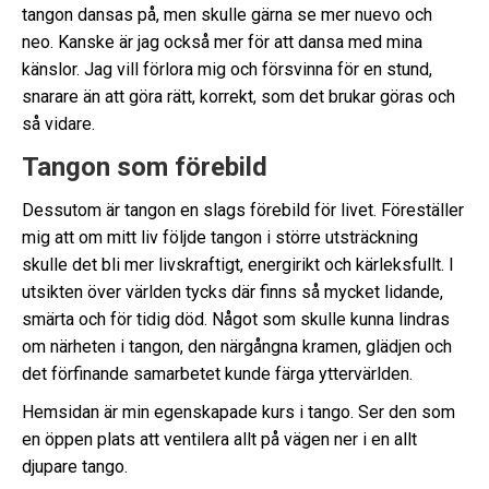
tangon dansas på, men skulle gärna se mer nuevo och
neo. Kanske är jag också mer för att dansa med mina
känslor. Jag vill förlora mig och försvinna för en stund,
snarare än att göra rätt, korrekt, som det brukar göras och
så vidare.
Tangon som förebild
Dessutom är tangon en slags förebild för livet. Föreställer
mig att om mitt liv följde tangon i större utsträckning
skulle det bli mer livskraftigt, energirikt och kärleksfullt. I
utsikten över världen tycks där finns så mycket lidande,
smärta och för tidig död. Något som skulle kunna lindras
om närheten i tangon, den närgångna kramen, glädjen och
det förfinande samarbetet kunde färga yttervärlden.
Hemsidan är min egenskapade kurs i tango. Ser den som
en öppen plats att ventilera allt på vägen ner i en allt
djupare tango.