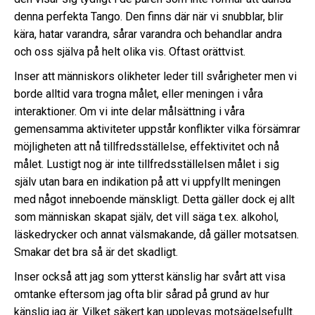
denna perfekta Tango. Den finns där när vi snubblar, blir
kära, hatar varandra, sårar varandra och behandlar andra
och oss själva på helt olika vis. Oftast orättvist.
Inser att människors olikheter leder till svårigheter men vi
borde alltid vara trogna målet, eller meningen i våra
interaktioner. Om vi inte delar målsättning i våra
gemensamma aktiviteter uppstår konflikter vilka försämrar
möjligheten att nå tillfredsställelse, effektivitet och nå
målet. Lustigt nog är inte tillfredsställelsen målet i sig
själv utan bara en indikation på att vi uppfyllt meningen
med något inneboende mänskligt. Detta gäller dock ej allt
som människan skapat själv, det vill säga t.ex. alkohol,
läskedrycker och annat välsmakande, då gäller motsatsen.
Smakar det bra så är det skadligt.
Inser också att jag som ytterst känslig har svårt att visa
omtanke eftersom jag ofta blir sårad på grund av hur
känslig jag är. Vilket säkert kan upplevas motsägelsefullt.