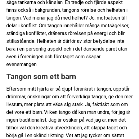
säga tankarna och känslan. En tredje och fjärde aspekt
finns också i bakgrunden, tangons rörelse och helheten i
tangon. Vad menar jag då med helhet? Jo, motsatsen till
delar i konflikt. Om tangon innehåller många motsägelser,
ständiga konflikter, dräneras rörelsen på energi och blir
stillastående. Helheten är därför av stor betydelse inte
bara i en personlig aspekt och i det dansande paret utan
även i föreningen och företaget som skapar
evenemangen.
Tangon som ett barn
Eftersom mitt hjärta är så djupt förankrat i tangon, uppstår
drömmar, önskningar om att förverkliga tangon, ge den mer
livsrum, mer plats att växa sig stark. Ja, faktiskt som om
det vore ett barn. Vilken tango då kan man undra, för jag är
ingen traditionalist. Jag är osäker på vad jag är, men det
tillhör väl den kreativa utvecklingen, att släppa taget och
börja gå i en okänd riktning. Vet att jag tycker om sättet