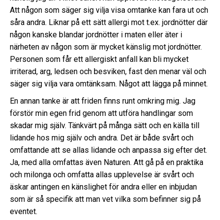
Att någon som säger sig vilja visa omtanke kan fara ut och
såra andra. Liknar på ett sätt allergi mot t.ex. jordnötter där
någon kanske blandar jordnötter i maten eller äter i
närheten av någon som är mycket känslig mot jordnötter.
Personen som får ett allergiskt anfall kan bli mycket
irriterad, arg, ledsen och besviken, fast den menar väl och
säger sig vilja vara omtänksam. Något att lägga på minnet.
En annan tanke är att friden finns runt omkring mig. Jag
förstör min egen frid genom att utföra handlingar som
skadar mig själv. Tänkvärt på många sätt och en källa till
lidande hos mig själv och andra. Det är både svårt och
omfattande att se allas lidande och anpassa sig efter det.
Ja, med alla omfattas även Naturen. Att gå på en praktika
och milonga och omfatta allas upplevelse är svårt och
äskar antingen en känslighet för andra eller en inbjudan
som är så specifik att man vet vilka som befinner sig på
eventet.