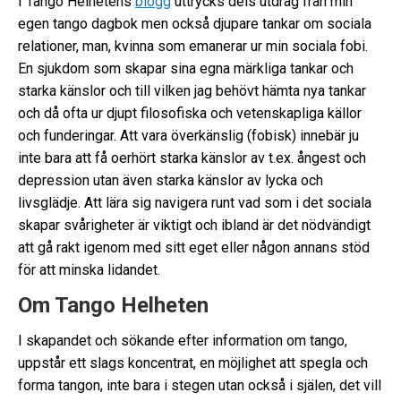
I Tango Helhetens
blogg
uttrycks dels utdrag från min
egen tango dagbok men också djupare tankar om sociala
relationer, man, kvinna som emanerar ur min sociala fobi.
En sjukdom som skapar sina egna märkliga tankar och
starka känslor och till vilken jag behövt hämta nya tankar
och då ofta ur djupt filosofiska och vetenskapliga källor
och funderingar. Att vara överkänslig (fobisk) innebär ju
inte bara att få oerhört starka känslor av t.ex. ångest och
depression utan även starka känslor av lycka och
livsglädje. Att lära sig navigera runt vad som i det sociala
skapar svårigheter är viktigt och ibland är det nödvändigt
att gå rakt igenom med sitt eget eller någon annans stöd
för att minska lidandet.
Om Tango Helheten
I skapandet och sökande efter information om tango,
uppstår ett slags koncentrat, en möjlighet att spegla och
forma tangon, inte bara i stegen utan också i själen, det vill