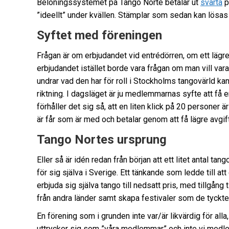
Belöningssystemet på Tango Norte betalar ut
svarta
p
”ideellt” under kvällen. Stämplar som sedan kan lösas 
Syftet med föreningen
Frågan är om erbjudandet vid entrédörren, om ett läg
erbjudandet istället borde vara frågan om man vill var
undrar vad den har för roll i Stockholms tangovärld kan
riktning. I dagsläget är ju medlemmarnas syfte att få en
förhåller det sig så, att en liten klick på 20 persone
är får som är med och betalar genom att få lägre avgift
Tango Nortes ursprung
Eller så är idén redan från början att ett litet antal 
för sig själva i Sverige. Ett tänkande som ledde till att
erbjuda sig själva tango till nedsatt pris, med tillgång 
från andra länder samt skapa festivaler som de tyckt
En förening som i grunden inte var/är likvärdig för all
uttrycker sig som ”våra medlemmar” och inte vi medlemm