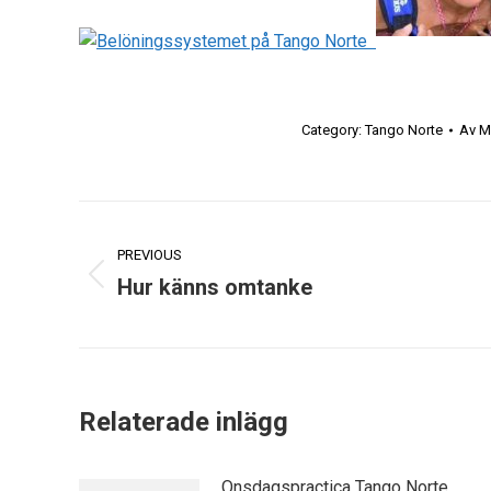
Category:
Tango Norte
Av
M
Post
PREVIOUS
navigation
Hur känns omtanke
Previous
post:
Relaterade inlägg
Onsdagspractica Tango Norte