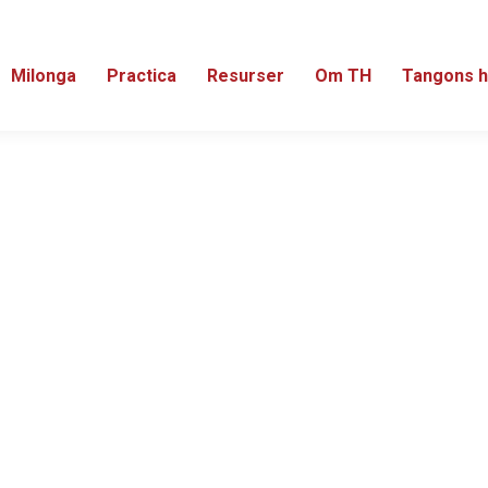
Milonga
Practica
Resurser
Om TH
Tangons h