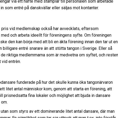
engar via ett häfte med stämplar till personalen som arbetade
in som entré på danskvällar eller säljas mot kontanter.
re pris vid medlemskap också har avvecklats, eftersom
a med och arbeta ideellt för föreningens syfte. Om föreningen
ske den kan börja med att bli en äkta förening innan den tar ut en
 billigare entré snarare än att stötta tangon i Sverige. Eller så
r är de riktiga medlemmarna som är medvetna om syftet, och reste
 vid entrèn.
tangodansare funderade på hur det skulle kunna öka tangonärvaron
 ett litet antal människor kom, genom att starta en förening, att
till prisnedsatta fina lokaler och möjlighet att bjuda in dansare
e om.
a, utan som styrs av ett dominerande litet antal dansare, där man
ar. En ojämlikhet som tar sig uttryck att man t.ex. inte förstår