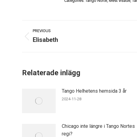
Categories:
Tango Norte
,
Mest visade
,
Ta
Post
PREVIOUS
navigation
Elisabeth
Previous
post:
Relaterade inlägg
Tango Helhetens hemsida 3 år
2024-11-28
Chicago inte längre i Tango Nortes
regi?