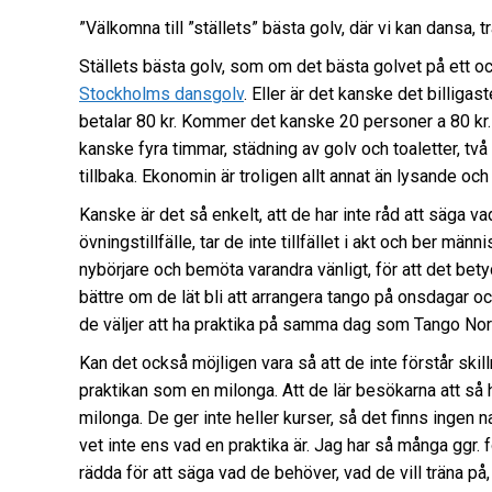
”Välkomna till ”ställets” bästa golv, där vi kan dansa, tr
Ställets bästa golv, som om det bästa golvet på ett o
Stockholms dansgolv
. Eller är det kanske det billiga
betalar 80 kr. Kommer det kanske 20 personer a 80 kr. 
kanske fyra timmar, städning av golv och toaletter, två
tillbaka. Ekonomin är troligen allt annat än lysande oc
Kanske är det så enkelt, att de har inte råd att säga va
övningstillfälle, tar de inte tillfället i akt och ber m
nybörjare och bemöta varandra vänligt, för att det bety
bättre om de lät bli att arrangera tango på onsdagar och
de väljer att ha praktika på samma dag som Tango Norte.
Kan det också möjligen vara så att de inte förstår skil
praktikan som en milonga. Att de lär besökarna att så
milonga. De ger inte heller kurser, så det finns ingen 
vet inte ens vad en praktika är. Jag har så många ggr
rädda för att säga vad de behöver, vad de vill träna på