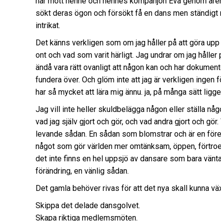
har mött henne och hennes kompanjon Eva genom åren s
sökt deras ögon och försökt få en dans men ständigt 
intrikat.
Det känns verkligen som om jag håller på att göra up
ont och vad som varit härligt. Jag undrar om jag håller 
ändå vara rätt ovanligt att någon kan och har dokumen
fundera över. Och glöm inte att jag är verkligen ingen 
har så mycket att lära mig ännu. ja, på många sätt ligger
Jag vill inte heller skuldbelägga någon eller ställa någ
vad jag själv gjort och gör, och vad andra gjort och gör
levande sådan. En sådan som blomstrar och är en före
något som gör världen mer omtänksam, öppen, förtro
det inte finns en hel uppsjö av dansare som bara vän
förändring, en vänlig sådan.
Det gamla behöver rivas för att det nya skall kunna v
Skippa det delade dansgolvet.
Skapa riktiga medlemsmöten.