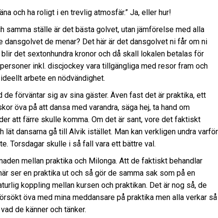
äna och ha roligt i en trevlig atmosfär.” Ja, eller hur!
ch samma ställe är det bästa golvet, utan jämförelse med alla
ste dansgolvet de menar? Det här är det dansgolvet ni får om ni
blir det sextonhundra kronor och då skall lokalen betalas för
 personer inkl. discjockey vara tillgängliga med resor fram och
h ideellt arbete en nödvändighet.
d de förväntar sig av sina gäster. Även fast det är praktika, ett
änniskor öva på att dansa med varandra, säga hej, ta hand om
der att färre skulle komma. Om det är sant, vore det faktiskt
 lät dansarna gå till Alvik istället. Man kan verkligen undra varför
 Torsdagar skulle i så fall vara ett bättre val.
lnaden mellan praktika och Milonga. Att de faktiskt behandlar
 här ser en praktika ut och så gör de samma sak som på en
naturlig koppling mellan kursen och praktikan. Det är nog så, de
. försökt öva med mina meddansare på praktika men alla verkar så
, vad de känner och tänker.