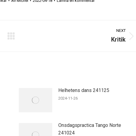
nkar
Av
Michel
2022-04-18
Lämna en kommentar
NEXT
Kritik
Next
post:
Helhetens dans 241125
2024-11-26
Onsdagspractica Tango Norte
241024