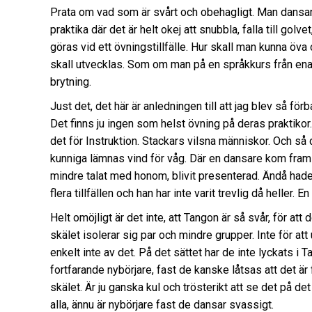
Prata om vad som är svårt och obehagligt. Man dansar 
praktika där det är helt okej att snubbla, falla till gol
göras vid ett övningstillfälle. Hur skall man kunna öva
skall utvecklas. Som om man på en språkkurs från ena 
brytning.
Just det, det här är anledningen till att jag blev så f
Det finns ju ingen som helst övning på deras praktikor.
det för Instruktion. Stackars vilsna människor. Och s
kunniga lämnas vind för våg. Där en dansare kom fram 
mindre talat med honom, blivit presenterad. Ändå had
flera tillfällen och han har inte varit trevlig då heller. E
Helt omöjligt är det inte, att Tangon är så svår, för at
skälet isolerar sig par och mindre grupper. Inte för att 
enkelt inte av det. På det sättet har de inte lyckats i 
fortfarande nybörjare, fast de kanske låtsas att det är 
skälet. Är ju ganska kul och trösterikt att se det på d
alla, ännu är nybörjare fast de dansar svassigt.