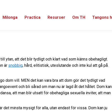
Milonga
Practica
Resurser
Om TH
Tangons h
ill ytan, att det blir tydligt och klart vad som känns obehagligt.
on är
snobbig
, hård, elitistisk, uteslutande och inte kul att gå på.
ngo dom vill. MEN det kan vara bra att dom gör det tydligt vad
Tangoevent och bli sårad om man nu är lagd åt det hållet. Dom kan
 dansa, att man blir utsatt för obehagliga sexuella inviter, att man
e är det minsta mysigt för alla, utan endast för vissa. Dom kan ju