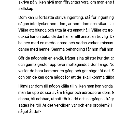
skriva på vilken nivå man förväntas vara, om man ens få
sällskap.
Dom kan ju fortsätta skriva ingenting, stå för ingenting,
någon inte tycker som dom, är som dom och råkar illa u
Väljer att blunda och titta åt ett annat håll. Väljer att 
också har en baksida där han är allt annat än trevlig. Där
ha sex med en meddansare och sedan varken minnas va
dansa med henne. Samma behandling får hon ifall hon sä
Gör de någonsin en enkät, frågar sina gäster hur det är
och gamla gäster upplever mottagandet. Gör Tango Nort
varför de bara kommer en gång och gör något åt det. S
och om de kan göra något för att de skall komma tillb
Hänvisar dom till någon källa till vilken man kan vän
man tar upp dessa svåra frågor och adresserar dom. G
dansa, bli nobbad, utsatt för kladd och närgångna frågor.
sägas hej till. Är det verkligen var och ens problem? H
något åt det?