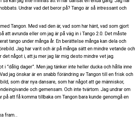
å kan jag inte minnas att vi har dansat en enda gång. Jag har
nobbats. Undrar vad det beror på? Tango är så intressant och
p med Tangon. Med vad den är, vad som har hänt, vad som gjort
på att avrunda eller om jag är på väg in i Tango 2.0. Det måste
terat tango under många år. En berättelse många kan dela och
förebild. Jag har varit och är på många sätt en mindre vetande och
 det något i, att ju mer jag lär mig desto mindre vet jag.
ot i ”dålig dager”. Men jag tänker inte heller ducka och hålla inne
. Vad jag önskar är en snabb förändring av Tangon till en frisk och
bild, som drar nya dansare, som har något att ge människor,
endeingivande och gemensam. Och inte tvärtom. Jag undrar om
tar på att få komma tillbaka om Tangon bara kunde genomgå en
äxa fram…