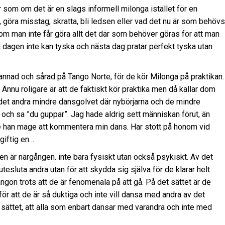
som om det är en slags informell milonga istället för en
vet, göra misstag, skratta, bli ledsen eller vad det nu är som behövs
 om man inte får göra allt det där som behöver göras för att man
dagen inte kan tyska och nästa dag pratar perfekt tyska utan
örbannad och sårad på Tango Norte, för de kör Milonga på praktikan.
 Ännu roligare är att de faktiskt kör praktika men då kallar dom
å det andra mindre dansgolvet där nybörjarna och de mindre
och sa ”du guppar”. Jag hade aldrig sett människan förut, än
e han mage att kommentera min dans. Har stött på honom vid
n giftig en…
t den är närgången. inte bara fysiskt utan också psykiskt. Av det
utesluta andra utan för att skydda sig själva för de klarar helt
Tangon trots att de är fenomenala på att gå. På det sättet är de
för att de är så duktiga och inte vill dansa med andra av det
et sättet, att alla som enbart dansar med varandra och inte med