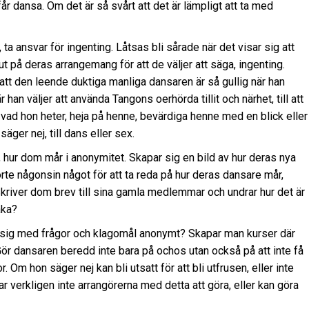
r dansa. Om det är så svårt att det är lämpligt att ta med
 ta ansvar för ingenting. Låtsas bli sårade när det visar sig att
t på deras arrangemang för att de väljer att säga, ingenting.
tro att den leende duktiga manliga dansaren är så gullig när han
 han väljer att använda Tangons oerhörda tillit och närhet, till att
d hon heter, heja på henne, bevärdiga henne med en blick eller
ger nej, till dans eller sex.
, hur dom mår i anonymitet. Skapar sig en bild av hur deras nya
e någonsin något för att ta reda på hur deras dansare mår,
kriver dom brev till sina gamla medlemmar och undrar hur det är
aka?
da sig med frågor och klagomål anonymt? Skapar man kurser där
ör dansaren beredd inte bara på ochos utan också på att inte få
 Om hon säger nej kan bli utsatt för att bli utfrusen, eller inte
ar verkligen inte arrangörerna med detta att göra, eller kan göra