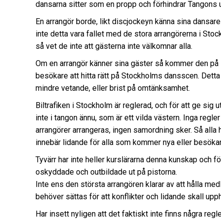
dansarna sitter som en propp och förhindrar Tangons ut
En arrangör borde, likt discjockeyn känna sina dansar
inte detta vara fallet med de stora arrangörerna i Stoc
så vet de inte att gästerna inte välkomnar alla.
Om en arrangör känner sina gäster så kommer den på si
besökare att hitta rätt på Stockholms dansscen. Detta
mindre vetande, eller brist på omtänksamhet.
Biltrafiken i Stockholm är reglerad, och för att ge sig u
inte i tangon ännu, som är ett vilda västern. Inga regl
arrangörer arrangeras, ingen samordning sker. Så alla h
innebär lidande för alla som kommer nya eller besökan
Tyvärr har inte heller kurslärarna denna kunskap och fö
oskyddade och outbildade ut på pistorna.
Inte ens den största arrangören klarar av att hålla m
behöver sättas för att konflikter och lidande skall upp
Har insett nyligen att det faktiskt inte finns några reg