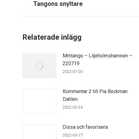
Tangons snyltare
post:
Relaterade inlägg
Mmtango – Liljeholmshamnen –
220719
2022-07-20
Kommentar 2 till Pia Beckman
Dahlen
2022-05-24
Dissa och favorisera
2022-05-17