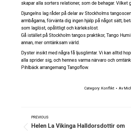
skapar alla sorters relationer, som de behagar. Vilket 
Djungelns lag råder på delar av Stockholms tangoscen 
armbågarna, förvänta dig ingen hjälp på något sätt, bet
som laglöst, opålitligt och kärlekslöst.
Gå istället på Stockholm tangos praktikor, Tango Humi
annan, mer omtänksam värld.
Dyster insikt med några få ljusglimtar. Vi kan alltid h
alla sprider sig, och hennes varma närvaro och omtänk
Pihlbäck arrangemang Tangoflow.
Category:
Konflikt
Av
Mic
Post
PREVIOUS
navigation
Helen La Vikinga Halldorsdottir om
Previous