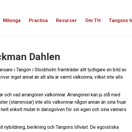
Milonga
Practica
Resurser
Om TH
Tangons h
eckman Dahlen
ansare i Tangon i Stockholm framträder allt tydligare en bild av
iver inget annat än att alla är varmt välkomna, vilket inte alls
r och vad arrangören välkomnar. Arrangören kan ju stå med
ter (stammisar) inte alls välkomnar någon annan än sina fruar
 helt enkelt mutat in dansgolven för sin egen och sina vänners
l nybildning, berikning och Tangons tillväxt. De egoistiska