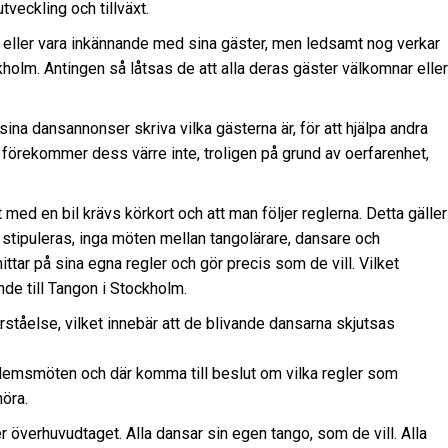
veckling och tillväxt.
e eller vara inkännande med sina gäster, men ledsamt nog verkar
kholm. Antingen så låtsas de att alla deras gäster välkomnar eller
na dansannonser skriva vilka gästerna är, för att hjälpa andra
 förekommer dess värre inte, troligen på grund av oerfarenhet,
t med en bil krävs körkort och att man följer reglerna. Detta gäller
er stipuleras, inga möten mellan tangolärare, dansare och
ittar på sina egna regler och gör precis som de vill. Vilket
de till Tangon i Stockholm.
rståelse, vilket innebär att de blivande dansarna skjutsas
edlemsmöten och där komma till beslut om vilka regler som
höra.
ler överhuvudtaget. Alla dansar sin egen tango, som de vill. Alla