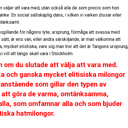
om väljer att vara med, utan också alla de som precis som hon
anke. En social sällskaplig dans, i vilken vi varken dissar eller
omtänksamt.
itt ogillande för någons lyte, ursprung, förmåga att svassa med
 sätt, är ens vän, eller andra särskiljande, är man välkomna att
, mycket elistiska, vare sig man tror att det är Tangons ursprung
vi vill att tango skall vara i Stockholm.
 om du slutade att välja att vara med.
ka och ganska mycket elitisiska milongor
edanstående som gillar den typen av
 bli att göra de varma, omtänksamma,
r alla, som omfamnar alla och som bjuder
stiska hatmilongor.