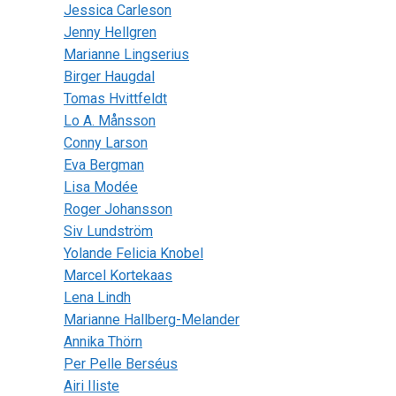
Jessica Carleson
Jenny Hellgren
Marianne Lingserius
Birger Haugdal
Tomas Hvittfeldt
Lo A. Månsson
Conny Larson
Eva Bergman
Lisa Modée
Roger Johansson
Siv Lundström
Yolande Felicia Knobel
Marcel Kortekaas
Lena Lindh
Marianne Hallberg-Melander
Annika Thörn
Per Pelle Berséus
Airi Iliste