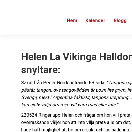
Hem
Kalender
Blogg
Helen La Vikinga Halldo
snyltare
:
Saxat från Peder Nordenstrands FB sida:
”Tangons sj
påstår, tangon, dvs tangovärlden är t.o.m lite grym, lit
Sverige, mest i Argentina faktiskt, tangons ursprung. 
kan själv välja om men vill vara med eller inte.”
220524 Ringer upp Helen och frågar om hon vill prata
överraskande väljer hon att inte vilja prata alls om det
hade haft möjlighet att be om ursäkt och jag hade inte 