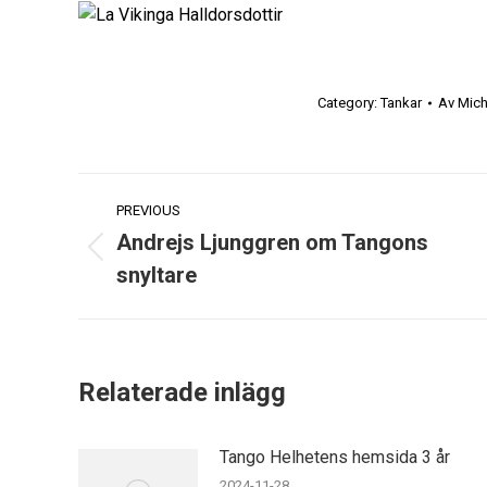
Category:
Tankar
Av
Mich
Post
PREVIOUS
navigation
Andrejs Ljunggren om Tangons
Previous
snyltare
post:
Relaterade inlägg
Tango Helhetens hemsida 3 år
2024-11-28