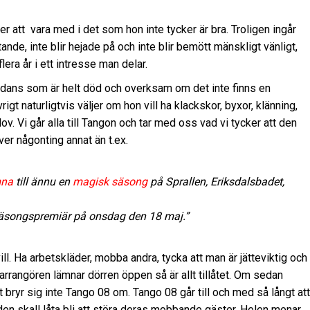
jer att vara med i det som hon inte tycker är bra. Troligen ingår
tande, inte blir hejade på och inte blir bemött mänskligt vänligt,
ra år i ett intresse man delar.
en dans som är helt död och overksam om det inte finns en
gt naturligtvis väljer om hon vill ha klackskor, byxor, klänning,
v. Vi går alla till Tangon och tar med oss vad vi tycker att den
iver någonting annat än t.ex.
mna
till ännu en
magisk säsong
på Sprallen, Eriksdalsbadet,
 säsongspremiär på onsdag den 18 maj.”
l. Ha arbetskläder, mobba andra, tycka att man är jätteviktig och
 arrangören lämnar dörren öppen så är allt tillåtet. Om sedan
 bryr sig inte Tango 08 om. Tango 08 går till och med så långt att
en skall låta bli att störa deras mobbande gäster. Helen menar