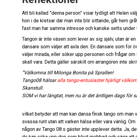
Att bli kallad ”denna person” visar tydligt att Helen väl
hon i de kretsar där man inte blir sittande, går hem grå
fast man har samma intresse och kanske setts under fle
Tangon är inte väsen som lever av sig själv, utan är 
dansare som väljer att axla den. En dansare som för övri
väljer mirada, eller söker upp personen och frågar om lo
skall vara. Detta gäller särskilt om arrangören inte skr
”Välkomna till Milonga Bonita på Sprallen!
Tango08 hälsar
alla tango-entusiaster hjärligt välko
Skanstull.
SOM vi har längtat, men nu är det äntligen dags för
vilket betyder att man kan dansa finsk tango om man vil
svassa runt utan att varken hälsa eller vara vänlig. Om
någon av Tango 08:s gäster inte upplever detta. Ja, det
de kan söka upp den som blivit mobbad och säga att d