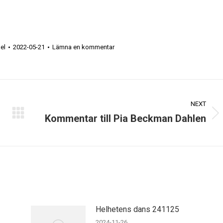
el
2022-05-21
Lämna en kommentar
NEXT
Kommentar till Pia Beckman Dahlen
Next
post:
Helhetens dans 241125
2024-11-26