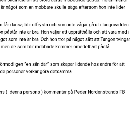
ket är något som en mobbare skulle säga eftersom hon inte lider
får dansa, blir utfrysta och som inte vågar gå ut i tangovärlden
påstår inte är bra. Hon väljer att upprätthålla och att vara med i
got som inte är bra. Och hon tror på något sätt att Tangon tvingar
 om, men de som blir mobbade kommer omedelbart påstå
förmodligen ”en sån där” som skapar lidande hos andra för att
ående personer verkar göra detsamma.
lens ( denna persons ) kommentar på Peder Nordenstrands FB