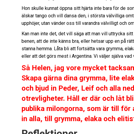
Hon skulle kunnat öppna sitt hjärta inte bara för de s
älskar tango och vill dansa den, i största välvilliga omt
upphöjer, utan vänder oss till varandra välvilligt och 
Kan man inte det, det vill säga att man vill uttrycka s
benen, att de inte känns bra, eller hetsar upp en på rätt
stanna hemma. Låta bli att fortsätta vara grymma, elaka
eller att det görs mest i Argentina. Vi väljer själva vad 
Så Helen, jag vore mycket tacksam
Skapa gärna dina grymma, lite ela
och bjud in Peder, Leif och alla n
otrevligheter. Håll er där och låt
publika milongorna, som är till fö
in alla, till grymma, elaka och eliti
Reflektioner