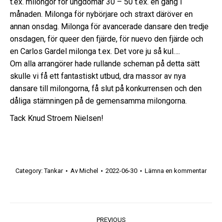
t.ex. milongor för ungdomar 30 – 50 t.ex. en gång i
månaden. Milonga för nybörjare och straxt däröver en
annan onsdag. Milonga för avancerade dansare den tredje
onsdagen, för queer den fjärde, för nuevo den fjärde och
en Carlos Gardel milonga t.ex. Det vore ju så kul….
Om alla arrangörer hade rullande scheman på detta sätt
skulle vi få ett fantastiskt utbud, dra massor av nya
dansare till milongorna, få slut på konkurrensen och den
dåliga stämningen på de gemensamma milongorna.
Tack
Knud Stroem Nielsen
!
Category:
Tankar
Av
Michel
2022-06-30
Lämna en kommentar
Post
PREVIOUS