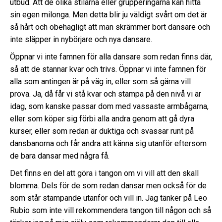
utbud. Att de olika stilarna eller grupperingarna kan hitta
sin egen milonga. Men detta blir ju väldigt svårt om det är
så hårt och obehagligt att man skrämmer bort dansare och
inte släpper in nybörjare och nya dansare.
Öppnar vi inte famnen för alla dansare som redan finns där,
så att de stannar kvar och trivs. Öppnar vi inte famnen för
alla som antingen är på väg in, eller som så gärna vill
prova. Ja, då får vi stå kvar och stampa på den nivå vi är
idag, som kanske passar dom med vassaste armbågarna,
eller som köper sig förbi alla andra genom att gå dyra
kurser, eller som redan är duktiga och svassar runt på
dansbanorna och får andra att känna sig utanför eftersom
de bara dansar med några få.
Det finns en del att göra i tangon om vi vill att den skall
blomma. Dels för de som redan dansar men också för de
som står stampande utanför och vill in. Jag tänker på
Leo
Rubio
som inte vill rekommendera tangon till någon och så