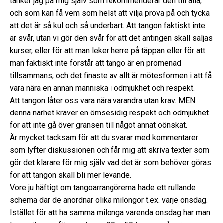
tänker jag på mig själv som rekommenderar den till alla,
och som kan få vem som helst att vilja prova på och tycka
att det är så kul och så underbart. Att tangon faktiskt inte
är svår, utan vi gör den svår för att det antingen skall säljas
kurser, eller för att man leker herre på täppan eller för att
man faktiskt inte förstår att tango är en promenad
tillsammans, och det finaste av allt är mötesformen i att få
vara nära en annan människa i ödmjukhet och respekt.
Att tangon låter oss vara nära varandra utan krav. MEN
denna närhet kräver en ömsesidig respekt och ödmjukhet
för att inte gå över gränsen till något annat oönskat.
Är mycket tacksam för att du svarar med kommentarer
som lyfter diskussionen och får mig att skriva texter som
gör det klarare för mig själv vad det är som behöver göras
för att tangon skall bli mer levande.
Vore ju häftigt om tangoarrangörerna hade ett rullande
schema där de anordnar olika milongor t.ex. varje onsdag.
Istället för att ha samma milonga varenda onsdag har man