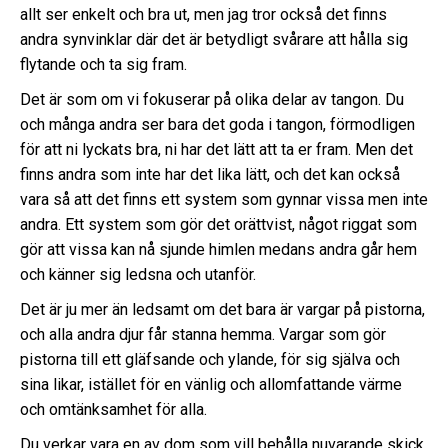
allt ser enkelt och bra ut, men jag tror också det finns
andra synvinklar där det är betydligt svårare att hålla sig
flytande och ta sig fram.
Det är som om vi fokuserar på olika delar av tangon. Du
och många andra ser bara det goda i tangon, förmodligen
för att ni lyckats bra, ni har det lätt att ta er fram. Men det
finns andra som inte har det lika lätt, och det kan också
vara så att det finns ett system som gynnar vissa men inte
andra. Ett system som gör det orättvist, något riggat som
gör att vissa kan nå sjunde himlen medans andra går hem
och känner sig ledsna och utanför.
Det är ju mer än ledsamt om det bara är vargar på pistorna,
och alla andra djur får stanna hemma. Vargar som gör
pistorna till ett gläfsande och ylande, för sig själva och
sina likar, istället för en vänlig och allomfattande värme
och omtänksamhet för alla.
Du verkar vara en av dom som vill behålla nuvarande skick,