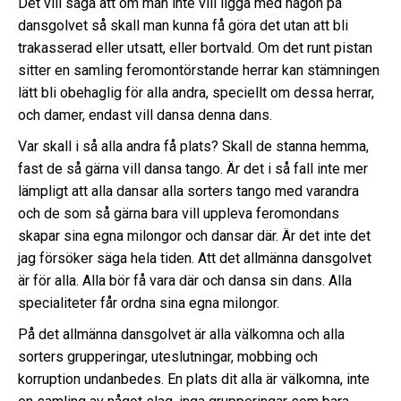
Det vill säga att om man inte vill ligga med någon på
dansgolvet så skall man kunna få göra det utan att bli
trakasserad eller utsatt, eller bortvald. Om det runt pistan
sitter en samling feromontörstande herrar kan stämningen
lätt bli obehaglig för alla andra, speciellt om dessa herrar,
och damer, endast vill dansa denna dans.
Var skall i så alla andra få plats? Skall de stanna hemma,
fast de så gärna vill dansa tango. Är det i så fall inte mer
lämpligt att alla dansar alla sorters tango med varandra
och de som så gärna bara vill uppleva feromondans
skapar sina egna milongor och dansar där. Är det inte det
jag försöker säga hela tiden. Att det allmänna dansgolvet
är för alla. Alla bör få vara där och dansa sin dans. Alla
specialiteter får ordna sina egna milongor.
På det allmänna dansgolvet är alla välkomna och alla
sorters grupperingar, uteslutningar, mobbing och
korruption undanbedes. En plats dit alla är välkomna, inte