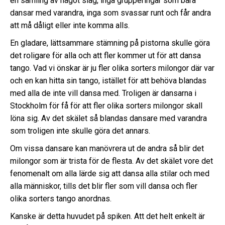
en samling av något slag, inga grupperingar som bara
dansar med varandra, inga som svassar runt och får andra
att må dåligt eller inte komma alls.
En gladare, lättsammare stämning på pistorna skulle göra
det roligare för alla och att fler kommer ut för att dansa
tango. Vad vi önskar är ju fler olika sorters milongor där var
och en kan hitta sin tango, istället för att behöva blandas
med alla de inte vill dansa med. Troligen är dansarna i
Stockholm för få för att fler olika sorters milongor skall
löna sig. Av det skälet så blandas dansare med varandra
som troligen inte skulle göra det annars.
Om vissa dansare kan manövrera ut de andra så blir det
milongor som är trista för de flesta. Av det skälet vore det
fenomenalt om alla lärde sig att dansa alla stilar och med
alla människor, tills det blir fler som vill dansa och fler
olika sorters tango anordnas.
Kanske är detta huvudet på spiken. Att det helt enkelt är