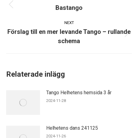
navigation
Bastango
Previous
post:
NEXT
Förslag till en mer levande Tango – rullande
Next
schema
post:
Relaterade inlägg
Tango Helhetens hemsida 3 år
2024-11-28
Helhetens dans 241125
2024-11-26