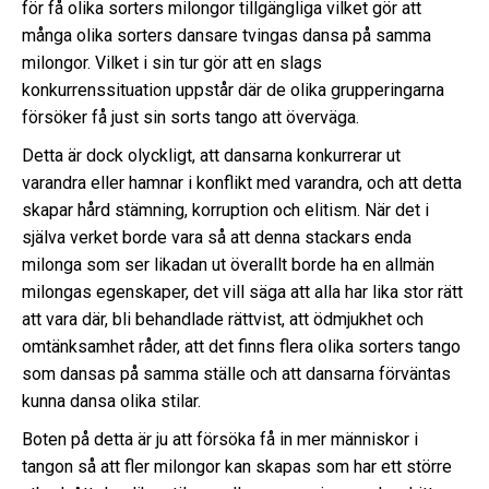
för få olika sorters milongor tillgängliga vilket gör att
många olika sorters dansare tvingas dansa på samma
milongor. Vilket i sin tur gör att en slags
konkurrenssituation uppstår där de olika grupperingarna
försöker få just sin sorts tango att överväga.
Detta är dock olyckligt, att dansarna konkurrerar ut
varandra eller hamnar i konflikt med varandra, och att detta
skapar hård stämning, korruption och elitism. När det i
själva verket borde vara så att denna stackars enda
milonga som ser likadan ut överallt borde ha en allmän
milongas egenskaper, det vill säga att alla har lika stor rätt
att vara där, bli behandlade rättvist, att ödmjukhet och
omtänksamhet råder, att det finns flera olika sorters tango
som dansas på samma ställe och att dansarna förväntas
kunna dansa olika stilar.
Boten på detta är ju att försöka få in mer människor i
tangon så att fler milongor kan skapas som har ett större