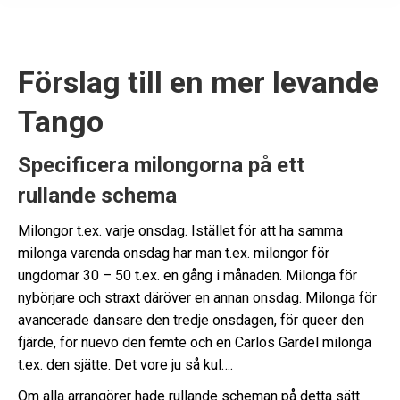
Förslag till en mer levande
Tango
Specificera milongorna på ett
rullande schema
Milongor t.ex. varje onsdag. Istället för att ha samma
milonga varenda onsdag har man t.ex. milongor för
ungdomar 30 – 50 t.ex. en gång i månaden. Milonga för
nybörjare och straxt däröver en annan onsdag. Milonga för
avancerade dansare den tredje onsdagen, för queer den
fjärde, för nuevo den femte och en Carlos Gardel milonga
t.ex. den sjätte. Det vore ju så kul….
Om alla arrangörer hade rullande scheman på detta sätt