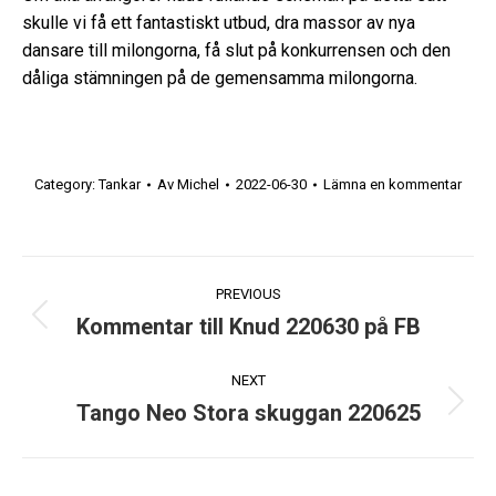
skulle vi få ett fantastiskt utbud, dra massor av nya
dansare till milongorna, få slut på konkurrensen och den
dåliga stämningen på de gemensamma milongorna.
Category:
Tankar
Av
Michel
2022-06-30
Lämna en kommentar
Post
PREVIOUS
navigation
Kommentar till Knud 220630 på FB
Previous
post:
NEXT
Tango Neo Stora skuggan 220625
Next
post: