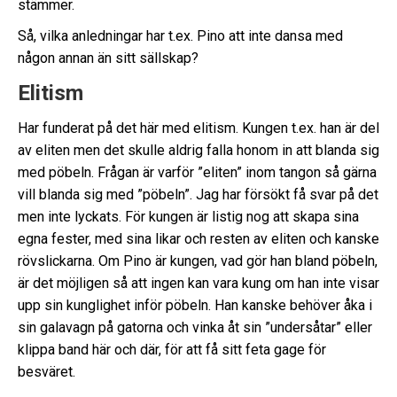
stämmer.
Så, vilka anledningar har t.ex. Pino att inte dansa med
någon annan än sitt sällskap?
Elitism
Har funderat på det här med elitism. Kungen t.ex. han är del
av eliten men det skulle aldrig falla honom in att blanda sig
med pöbeln. Frågan är varför ”eliten” inom tangon så gärna
vill blanda sig med ”pöbeln”. Jag har försökt få svar på det
men inte lyckats. För kungen är listig nog att skapa sina
egna fester, med sina likar och resten av eliten och kanske
rövslickarna. Om Pino är kungen, vad gör han bland pöbeln,
är det möjligen så att ingen kan vara kung om han inte visar
upp sin kunglighet inför pöbeln. Han kanske behöver åka i
sin galavagn på gatorna och vinka åt sin ”undersåtar” eller
klippa band här och där, för att få sitt feta gage för
besväret.