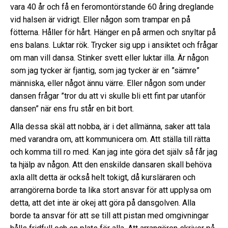
vara 40 år och få en feromontörstande 60 åring dreglande
vid halsen är vidrigt. Eller någon som trampar en på
fötterna. Håller för hårt. Hänger en på armen och snyltar på
ens balans. Luktar rök. Trycker sig upp i ansiktet och frågar
om man vill dansa. Stinker svett eller luktar illa. Är någon
som jag tycker är fjantig, som jag tycker är en ”sämre”
människa, eller något ännu värre. Eller någon som under
dansen frågar ”tror du att vi skulle bli ett fint par utanför
dansen” när ens fru står en bit bort.
Alla dessa skäl att nobba, är i det allmänna, saker att tala
med varandra om, att kommunicera om. Att ställa till rätta
och komma till ro med. Kan jag inte göra det själv så får jag
ta hjälp av någon. Att den enskilde dansaren skall behöva
axla allt detta är också helt tokigt, då kursläraren och
arrangörerna borde ta lika stort ansvar för att upplysa om
detta, att det inte är okej att göra på dansgolven. Alla
borde ta ansvar för att se till att pistan med omgivningar