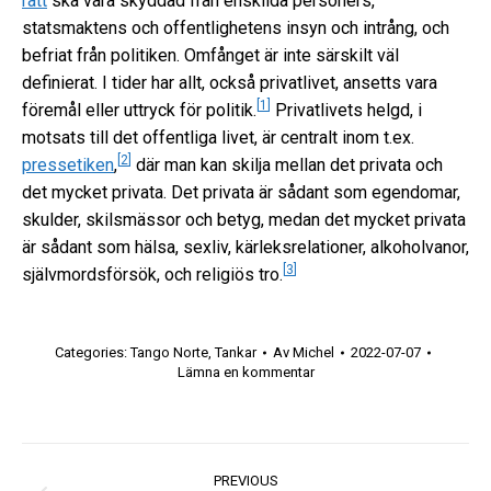
rätt
ska vara skyddad från enskilda personers,
statsmaktens och offentlighetens insyn och intrång, och
befriat från politiken. Omfånget är inte särskilt väl
definierat. I tider har allt, också privatlivet, ansetts vara
[
1
]
föremål eller uttryck för politik.
Privatlivets helgd, i
motsats till det offentliga livet, är centralt inom t.ex.
[
2
]
pressetiken
,
där man kan skilja mellan det privata och
det mycket privata. Det privata är sådant som egendomar,
skulder, skilsmässor och betyg, medan det mycket privata
är sådant som hälsa, sexliv, kärleksrelationer, alkoholvanor,
[
3
]
självmordsförsök, och religiös tro.
Categories:
Tango Norte
,
Tankar
Av
Michel
2022-07-07
Lämna en kommentar
Post
PREVIOUS