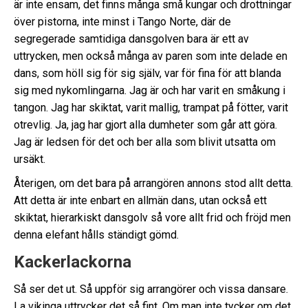
är inte ensam, det finns många små kungar och drottningar
över pistorna, inte minst i Tango Norte, där de
segregerade samtidiga dansgolven bara är ett av
uttrycken, men också många av paren som inte delade en
dans, som höll sig för sig själv, var för fina för att blanda
sig med nykomlingarna. Jag är och har varit en småkung i
tangon. Jag har skiktat, varit mallig, trampat på fötter, varit
otrevlig. Ja, jag har gjort alla dumheter som går att göra.
Jag är ledsen för det och ber alla som blivit utsatta om
ursäkt.
Återigen, om det bara på arrangören annons stod allt detta.
Att detta är inte enbart en allmän dans, utan också ett
skiktat, hierarkiskt dansgolv så vore allt frid och fröjd men
denna elefant hålls ständigt gömd.
Kackerlackorna
Så ser det ut. Så uppför sig arrangörer och vissa dansare.
La vikinga uttrycker det så fint. Om man inte tycker om det