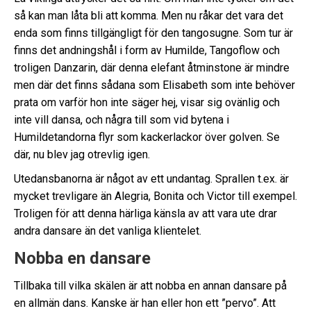
så kan man låta bli att komma. Men nu råkar det vara det
enda som finns tillgängligt för den tangosugne. Som tur är
finns det andningshål i form av Humilde, Tangoflow och
troligen Danzarin, där denna elefant åtminstone är mindre
men där det finns sådana som Elisabeth som inte behöver
prata om varför hon inte säger hej, visar sig ovänlig och
inte vill dansa, och några till som vid bytena i
Humildetandorna flyr som kackerlackor över golven. Se
där, nu blev jag otrevlig igen.
Utedansbanorna är något av ett undantag. Sprallen t.ex. är
mycket trevligare än Alegria, Bonita och Victor till exempel.
Troligen för att denna härliga känsla av att vara ute drar
andra dansare än det vanliga klientelet.
Nobba en dansare
Tillbaka till vilka skälen är att nobba en annan dansare på
en allmän dans. Kanske är han eller hon ett ”pervo”. Att