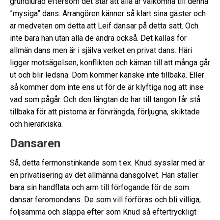
grundlurad eftersom det står att alla är välkomna till denna
”mysiga” dans. Arrangören känner så klart sina gäster och
är medveten om detta att Leif dansar på detta sätt. Och
inte bara han utan alla de andra också. Det kallas för
allmän dans men är i själva verket en privat dans. Häri
ligger motsägelsen, konflikten och kärnan till att många går
ut och blir ledsna. Dom kommer kanske inte tillbaka. Eller
så kommer dom inte ens ut för de är klyftiga nog att inse
vad som pågår. Och den längtan de har till tangon får stå
tillbaka för att pistorna är förvrängda, förljugna, skiktade
och hierarkiska.
Dansaren
Så, detta fermonstinkande som t.ex. Knud sysslar med är
en privatisering av det allmänna dansgolvet. Han ställer
bara sin handflata och arm till förfogande för de som
dansar feromondans. De som vill förföras och bli villiga,
följsamma och släppa efter som Knud så eftertryckligt