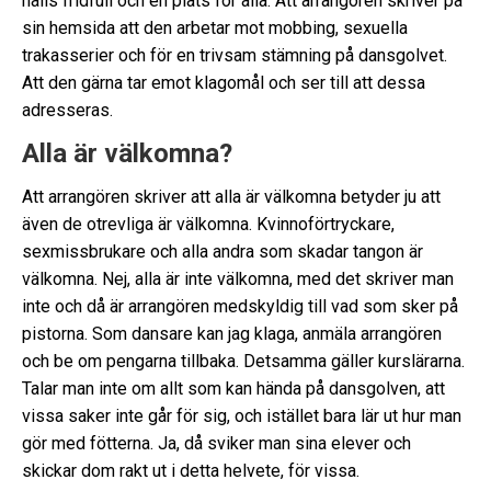
hålls fridfull och en plats för alla. Att arrangören skriver på
sin hemsida att den arbetar mot mobbing, sexuella
trakasserier och för en trivsam stämning på dansgolvet.
Att den gärna tar emot klagomål och ser till att dessa
adresseras.
Alla är välkomna?
Att arrangören skriver att alla är välkomna betyder ju att
även de otrevliga är välkomna. Kvinnoförtryckare,
sexmissbrukare och alla andra som skadar tangon är
välkomna. Nej, alla är inte välkomna, med det skriver man
inte och då är arrangören medskyldig till vad som sker på
pistorna. Som dansare kan jag klaga, anmäla arrangören
och be om pengarna tillbaka. Detsamma gäller kurslärarna.
Talar man inte om allt som kan hända på dansgolven, att
vissa saker inte går för sig, och istället bara lär ut hur man
gör med fötterna. Ja, då sviker man sina elever och
skickar dom rakt ut i detta helvete, för vissa.