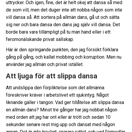
uttrycker. Och igen, fine, det är helt okej att dansa så med
de som vill, men det duger inte att nobba någon som inte
vill dansa så. Att sortera på allmän dans, gå ut och sätta
sig ner och bara dansa den dans jag själv vill dansa. Det
borde bara vara tillämpligt på tu man hand eller i ett
feromonälskande privat sällskap.
Här är den springande punkten, den jag försökt förklara
gång på gång, och kallat mobbing och korruption. Men nu
använder jag allmän och privat istället.
Att ljuga för att slippa dansa
Att undslippa den förpliktelse som det allmänna
föreskriver kräver i arbetslivet ett sjukintyg. Något
liknande gäller i tangon. Vad ger tillåtelse att slippa dansa
en allmän dans? Minst tre gånger har jag nobbat någon
med orden att jag har ont eller är trött och sedan 10
sekunder senare rest mig upp och dansat med någon
annan. Det är inte trevligt, snarare ruttet, och vad förmedlar