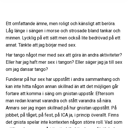
Ett omfattande ämne, men roligt och känsligt att beröra.
Låg länge i sängen i morse och strosade bland tankar och
minnen. Lycklig på ett sätt men också lite bedrövad på ett
annat. Tänkte att jag börjar med sex.
Har tango något mer med sex att göra än andra aktiviteter?
Eller har jag haft mer sex i tangon? Eller säger jag ja till sex
om jag dansar tango?
Funderar på hur sex har uppstått i andra sammanhang och
kan inte hitta någon annan skillnad än att det möjligen går
fortare att komma i säng om gnistan uppstår. Eftersom
man redan kramat varandra och stått varandra så nära.
Annars ser jag ingen skillnad på hur gnistan uppstått. På
jobbet, på tåget, på fest, på ICA ja, i princip överallt. Finns
det gnista spelar inte kontexten någon större roll. Vad som