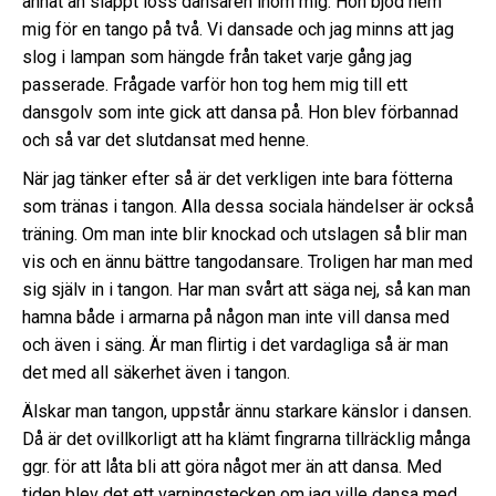
annat än släppt loss dansaren inom mig. Hon bjöd hem
mig för en tango på två. Vi dansade och jag minns att jag
slog i lampan som hängde från taket varje gång jag
passerade. Frågade varför hon tog hem mig till ett
dansgolv som inte gick att dansa på. Hon blev förbannad
och så var det slutdansat med henne.
När jag tänker efter så är det verkligen inte bara fötterna
som tränas i tangon. Alla dessa sociala händelser är också
träning. Om man inte blir knockad och utslagen så blir man
vis och en ännu bättre tangodansare. Troligen har man med
sig själv in i tangon. Har man svårt att säga nej, så kan man
hamna både i armarna på någon man inte vill dansa med
och även i säng. Är man flirtig i det vardagliga så är man
det med all säkerhet även i tangon.
Älskar man tangon, uppstår ännu starkare känslor i dansen.
Då är det ovillkorligt att ha klämt fingrarna tillräcklig många
ggr. för att låta bli att göra något mer än att dansa. Med
tiden blev det ett varningstecken om jag ville dansa med