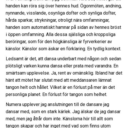
handen kan röra sig över hennes hud. Ögonmöten, andning,
nynnande, visslande, osynliga dofter och synliga dofter,
hårda sparkar, strykningar, otroligt nära omfamningar,
handen som automatiskt hamnar på sidan av hennes bröst
i öppen omfamning. Alla dessa själsliga och kroppsliga
beröringar, som för den högkänsliga är fyrverkerier av
känslor. Känslor som äskar en förklaring. En tydlig kontext.
Ledsamt är det, att dansa underbart med någon och sedan
plötsligt varken kunna dansa eller prata med varandra. En
smärtsam upplevelse. Ja, rent av omänsklig. Ibland har det
hänt att mötet har slutat med att meddansaren lämnat
tangon helt och hållet. Vilket är en förlust på mer än det
personliga planet. En förlust för tangon som helhet.
Numera upplever jag anslutningen till de dansare jag
dansar med, som en stark kärlek. Jag älskar de jag dansar
med, men jag åtrår dom inte. Känslorna hör till allt som
tangon skapar och har inget med vad som finns utom