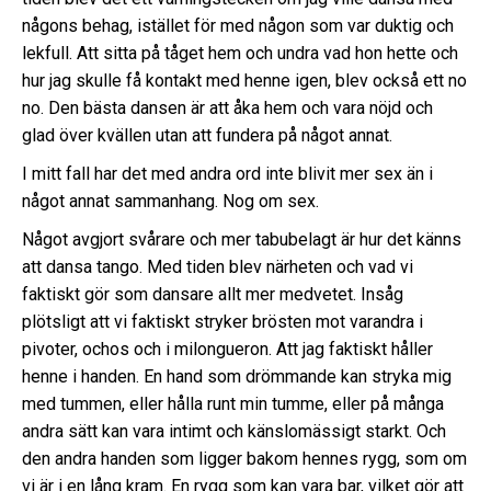
någons behag, istället för med någon som var duktig och
lekfull. Att sitta på tåget hem och undra vad hon hette och
hur jag skulle få kontakt med henne igen, blev också ett no
no. Den bästa dansen är att åka hem och vara nöjd och
glad över kvällen utan att fundera på något annat.
I mitt fall har det med andra ord inte blivit mer sex än i
något annat sammanhang. Nog om sex.
Något avgjort svårare och mer tabubelagt är hur det känns
att dansa tango. Med tiden blev närheten och vad vi
faktiskt gör som dansare allt mer medvetet. Insåg
plötsligt att vi faktiskt stryker brösten mot varandra i
pivoter, ochos och i milongueron. Att jag faktiskt håller
henne i handen. En hand som drömmande kan stryka mig
med tummen, eller hålla runt min tumme, eller på många
andra sätt kan vara intimt och känslomässigt starkt. Och
den andra handen som ligger bakom hennes rygg, som om
vi är i en lång kram. En rygg som kan vara bar, vilket gör att