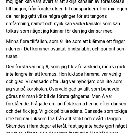
möjligen kan vara svårt är att skilja känslan av förälskelse
till tangon, från förälskelsen till danspartnern. För min egen
del har jag gått vilse några gånger för att tangons
omfamning, närhet och synk kan väcka känslor som kan
tolkas som något jag känner för den jag dansar med.
Minns flera tillfällen, som är lite som att klämma ett finger
i dörren. Det kommer oväntat, blixtsnabbt och gör ont som
tusan.
Den första var nog A, som jag blev förälskad i, men vi gick
inte längre än att kramas. Hon luktade hemma, var vänlig
och glad. Vi dansade ofta. Jag var nybörjare och lite som
jag var på körskolan. Överväldigad av allt som behövde
göras när man kör bil de första gångerna. Men A var
förstående. Frågade om jag fick krama henne efter dansen
och det fick jag. Vi gick på bluesdans. Dansade som tokiga
i tre timmar. Liksom fria från allt strikt och svårt i tangon.
Skämdes i flera dagar efteråt, fast jag inte hade gjort något