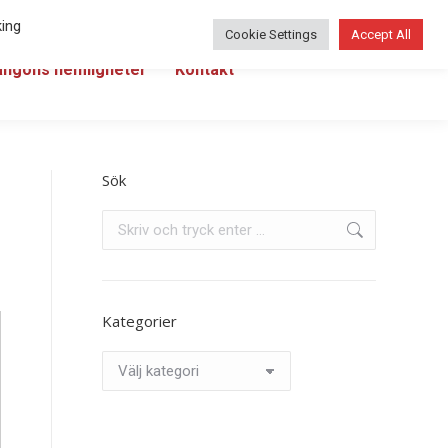
Swedish
king
Cookie Settings
Accept All
angons hemligheter
Kontakt
Sök
Search:
Kategorier
Kategorier