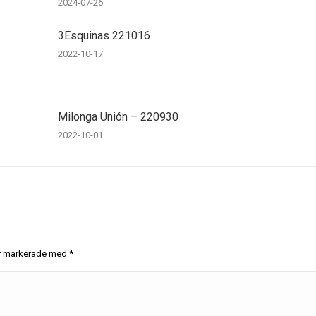
2024-07-26
3Esquinas 221016
2022-10-17
Milonga Unión – 220930
2022-10-01
 är markerade med
*