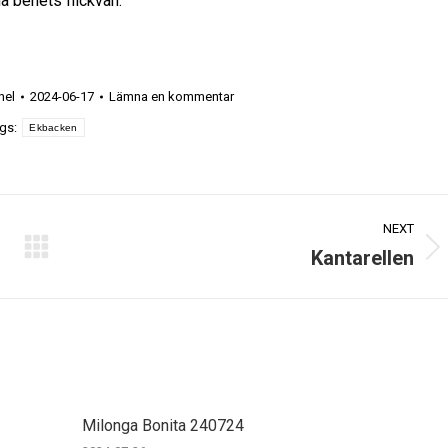
a benets flickvän.
hel
2024-06-17
Lämna en kommentar
gs:
Ekbacken
NEXT
Kantarellen
Next
post:
Milonga Bonita 240724