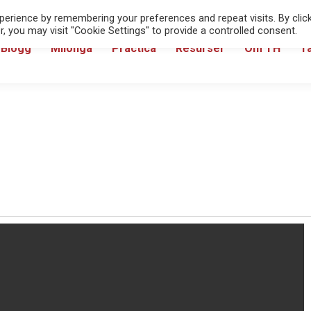
erience by remembering your preferences and repeat visits. By clic
, you may visit "Cookie Settings" to provide a controlled consent.
Blogg
Milonga
Practica
Resurser
Om TH
T