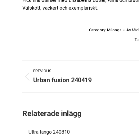
Fick fina danser med Elisabeths dotter, Anna och brutn
Välskött, vackert och exemplariskt.
Category:
Milonga
Av
Mic
Ta
Post
PREVIOUS
navigation
Urban fusion 240419
Previous
post:
Relaterade inlägg
Ultra tango 240810