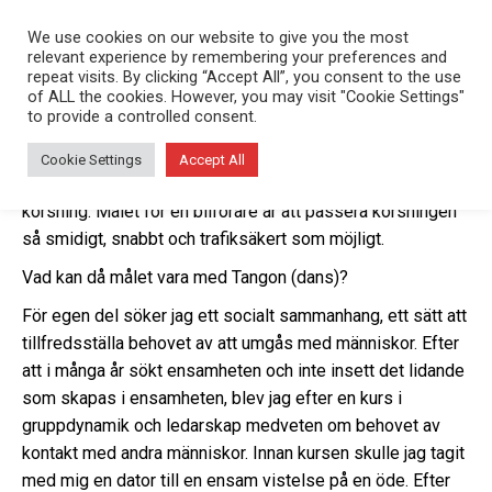
We use cookies on our website to give you the most
relevant experience by remembering your preferences and
repeat visits. By clicking “Accept All”, you consent to the use
of ALL the cookies. However, you may visit "Cookie Settings"
to provide a controlled consent.
En oreglerad korsning i staden är mindre effektiv på att
Cookie Settings
Accept All
släppa igenom trafik på ett trafiksäkert sätt än en reglerad
korsning. Målet för en bilförare är att passera korsningen
så smidigt, snabbt och trafiksäkert som möjligt.
Vad kan då målet vara med Tangon (dans)?
För egen del söker jag ett socialt sammanhang, ett sätt att
tillfredsställa behovet av att umgås med människor. Efter
att i många år sökt ensamheten och inte insett det lidande
som skapas i ensamheten, blev jag efter en kurs i
gruppdynamik och ledarskap medveten om behovet av
kontakt med andra människor. Innan kursen skulle jag tagit
med mig en dator till en ensam vistelse på en öde. Efter