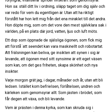
föryngrar, vitaliserar sprider livskraft som genomsyrar.
Hon sa: ställ ditt liv i ordning, släpp taget om dig själv och
var redo för vem du egentligen är. Utan att ha riktigt
förstått har hon lett mig från det ena miraklet till det andra.
Hon döpte mig, som om det vore den mest självklara sak i
världen, på en plats där jord, vatten, ljus och luft möts.
Ett dop som öppnade de själsliga ögonen, som fick mig
att förstå¨att seendet kan vara maskinellt och robotartat.
Att frälsningen kan beliva, ge insikten att synen i sig är
levande, att ögonen med sitt synsinne är ett eget väsen
som kan, om det ges friheten, skapa skönhet och nya
insikter.
Varje morgon grät jag, i dagar, månader och år, utan att bli
ledsen. Istället kom befrielsen, förlåtelsen, undren och
kärleken som genomsyrar allt. Som jästen i brödet, som
får degen att växa, och bli levande.
Vem är prästen i denna kyrka, som kan skruda sig i