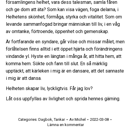
församlingens helhet, vara dess talesman, samla fåren
och ge dom att äta? Som kan visa vägen, foga delarna, i
Helhetens skönhet, förmåga, styrka och vitalitet. Som om
levande sammanfogad bringar människan till liv, i en våg
av omtanke, förtroende, öppenhet och gemenskap.
Är fortfarande en syndare, går vilse och missar målet, men
förlåtelsen finns alltid i ett öppet hjärta och förändringens
vindande yl. Hyste en längtan i många år, att hitta hem, att
komma hem. Sökte och fann till slut. En så märklig
upptäckt, att kärleken i mig är en dansare, att det sannaste
i mig är att dansa.
Helheten skapar liv, lyckligtvis. Får jag lov?
Låt oss uppfyllas av livlighet och sprida hennes gärning.
Categories:
Dagbok
,
Tankar
Av
Michel
2022-03-08
Lämna en kommentar