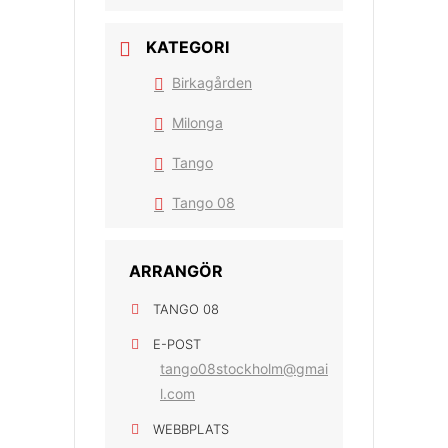
KATEGORI
Birkagården
Milonga
Tango
Tango 08
ARRANGÖR
TANGO 08
E-POST
tango08stockholm@gmai
l.com
WEBBPLATS