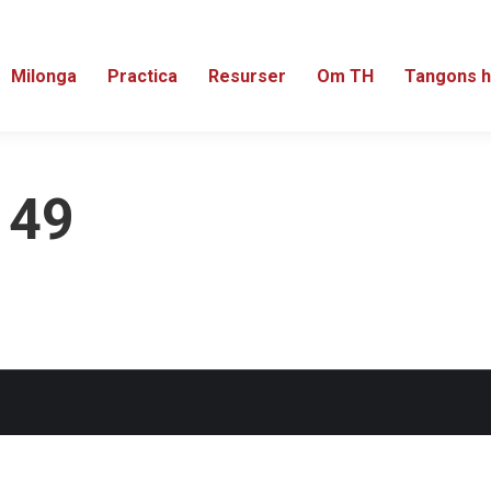
Milonga
Practica
Resurser
Om TH
Tangons h
 49